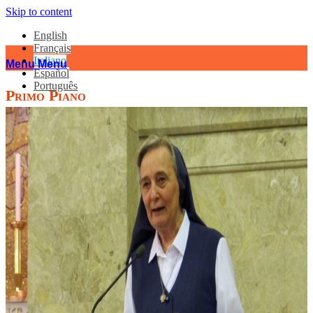
Skip to content
English
Français
Italiano
Menu
Menu
Español
Português
Primo Piano