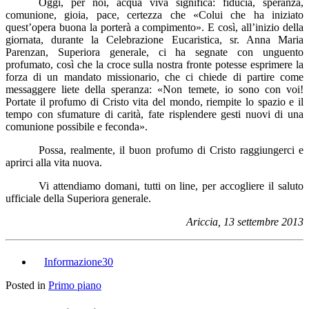
Oggi, per noi, acqua viva significa: fiducia, speranza,
comunione, gioia, pace, certezza che «Colui che ha iniziato
quest’opera buona la porterà a compimento». E così, all’inizio della
giornata, durante la Celebrazione Eucaristica, sr. Anna Maria
Parenzan, Superiora generale, ci ha segnate con unguento
profumato, così che la croce sulla nostra fronte potesse esprimere la
forza di un mandato missionario, che ci chiede di partire come
messaggere liete della speranza: «Non temete, io sono con voi!
Portate il profumo di Cristo vita del mondo, riempite lo spazio e il
tempo con sfumature di carità, fate risplendere gesti nuovi di una
comunione possibile e feconda».
Possa, realmente, il buon profumo di Cristo raggiungerci e
aprirci alla vita nuova.
Vi attendiamo domani, tutti on line, per accogliere il saluto
ufficiale della Superiora generale.
Ariccia, 13 settembre 2013
Informazione30
Posted in
Primo piano