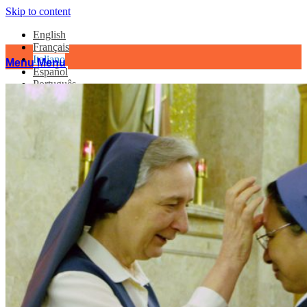
Skip to content
English
Français
Italiano
Menu
Menu
Español
Português