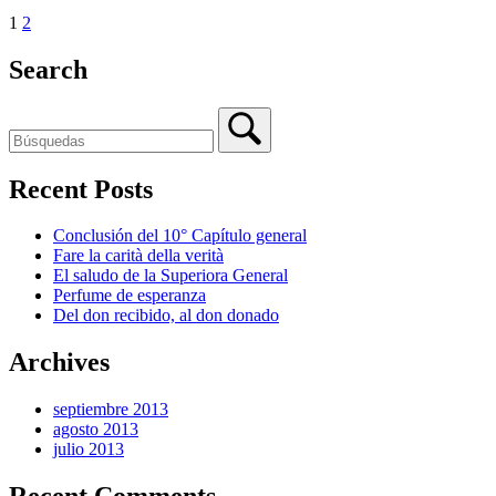
1
2
Search
Recent Posts
Conclusión del 10° Capítulo general
Fare la carità della verità
El saludo de la Superiora General
Perfume de esperanza
Del don recibido, al don donado
Archives
septiembre 2013
agosto 2013
julio 2013