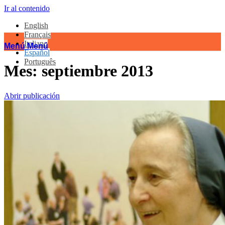
Ir al contenido
English
Français
Italiano
Menú
Menú
Español
Português
Mes:
septiembre 2013
Abrir publicación