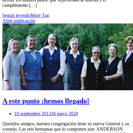
cumplimiento […]
Seguir leyendo
More Tag
Abrir publicación
A este punto ¡hemos llegado!
10 septiembre 2013
26 mayo 2020
Queridos amigos, nuestra congregación tiene su nueva General y su
consejo. Las seis hermanas que lo componen son: ANDERSON