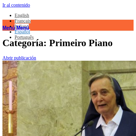
Ir al contenido
English
Français
Italiano
Menú
Menú
Español
Português
Categoría:
Primeiro Piano
Abrir publicación