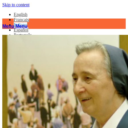
Skip to content
English
Français
Italiano
Menu
Menu
Español
Português