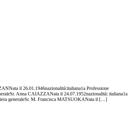
NNata il 26.01.1946nazionalità:italiana1a Professione
eraleSr. Anna CAIAZZANata il 24.07.1952nazionalità: italiana1a
igliera generaleSr. M. Francisca MATSUOKANata il […]