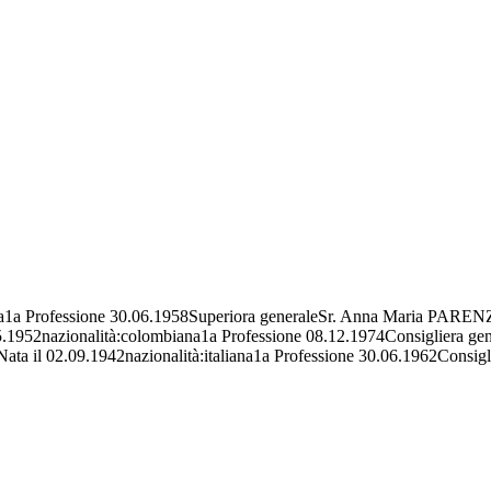
a1a Professione 30.06.1958Superiora generaleSr. Anna Maria PARENZA
952nazionalità:colombiana1a Professione 08.12.1974Consigliera gen
ata il 02.09.1942nazionalità:italiana1a Professione 30.06.1962Cons