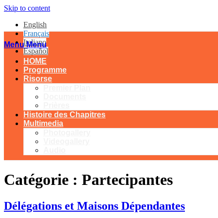
Skip to content
English
Français
Italiano
Menu
Menu
Español
HOME
Programme
Risorse
Premier Plan
Documents
Prières
Histoire des Chapitres
Multimedia
Photogallery
Videogallery
Audio
Catégorie :
Partecipantes
Délégations et Maisons Dépendantes