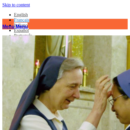
Skip to content
English
Français
Italiano
Menu
Menu
Español
Português