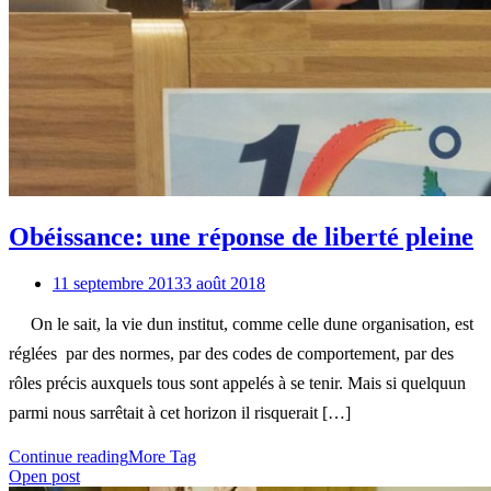
Obéissance: une réponse de liberté pleine
11 septembre 2013
3 août 2018
On le sait, la vie dun institut, comme celle dune organisation, est
réglées  par des normes, par des codes de comportement, par des
rôles précis auxquels tous sont appelés à se tenir. Mais si quelquun
parmi nous sarrêtait à cet horizon il risquerait […]
Continue reading
More Tag
Open post