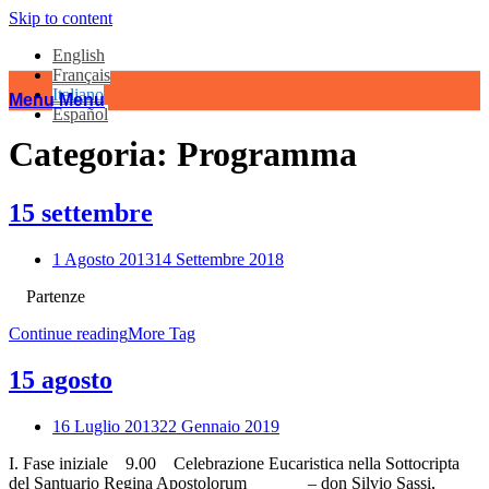
Skip to content
English
Français
Italiano
Menu
Menu
Español
Categoria:
Programma
15 settembre
1 Agosto 2013
14 Settembre 2018
Partenze
Continue reading
More Tag
15 agosto
16 Luglio 2013
22 Gennaio 2019
I. Fase iniziale 9.00 Celebrazione Eucaristica nella Sottocripta
del Santuario Regina Apostolorum – don Silvio Sassi,