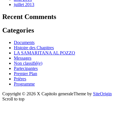
juillet 2013
Recent Comments
Categories
Documents
Histoire des Chapitres
LA SAMARITANA AL POZZO
Messages
Non classifié(e)
Partecipantes
Premier Plan
Prières
Programme
Copyright © 2026 X Capitolo generale
Theme by
SiteOrigin
Scroll to top