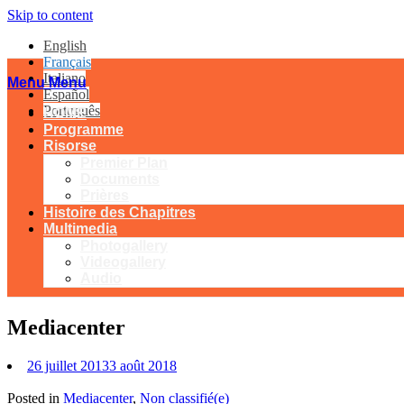
Skip to content
English
Français
Italiano
Menu
Menu
Español
Português
HOME
Programme
Risorse
Premier Plan
Documents
Prières
Histoire des Chapitres
Multimedia
Photogallery
Videogallery
Audio
Mediacenter
26 juillet 2013
3 août 2018
Posted in
Mediacenter
,
Non classifié(e)