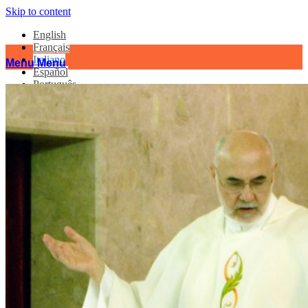
Skip to content
English
Français
Italiano
Menu
Menu
Español
Português