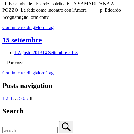
I. Fase iniziale Esercizi spirituali: LA SAMARITANA AL
POZZO. La fede come incontro con lAmore p. Edoardo
Scognamiglio, ofm conv
Continue reading
More Tag
15 settembre
1 Agosto 2013
14 Settembre 2018
Partenze
Continue reading
More Tag
Posts navigation
1
2
3
…
5
6
7
8
Search