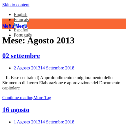
Skip to content
English
Français
Italiano
Menu
Menu
Español
Português
Mese:
Agosto 2013
02 settembre
2 Agosto 2013
14 Settembre 2018
II. Fase centrale d) Approfondimento e miglioramento dello
Strumento di lavoro Elaborazione e approvazione del Documento
capitolare
Continue reading
More Tag
16 agosto
1 Agosto 2013
14 Settembre 2018