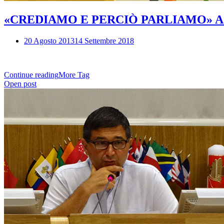
«CREDIAMO E PERCIÒ PARLIAMO» A cento
20 Agosto 2013
14 Settembre 2018
Continue reading
More Tag
Open post