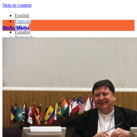
Skip to content
English
Français
Italiano
Menu
Menu
Español
Português