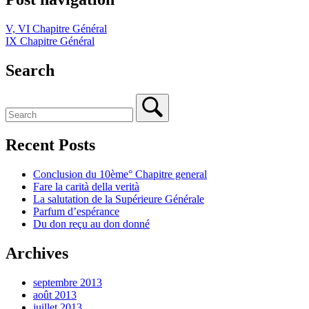
V, VI Chapitre Général
IX Chapitre Général
Search
Recent Posts
Conclusion du 10ème° Chapitre general
Fare la carità della verità
La salutation de la Supérieure Générale
Parfum d’espérance
Du don reçu au don donné
Archives
septembre 2013
août 2013
juillet 2013