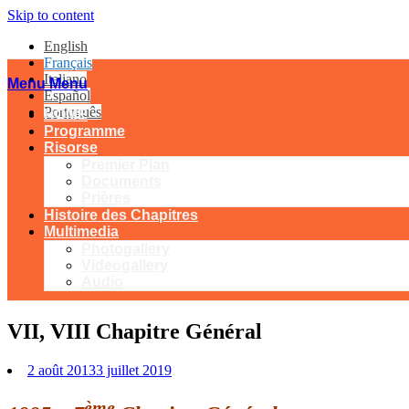
Skip to content
English
Français
Italiano
Menu
Menu
Español
Português
HOME
Programme
Risorse
Premier Plan
Documents
Prières
Histoire des Chapitres
Multimedia
Photogallery
Videogallery
Audio
VII, VIII Chapitre Général
2 août 2013
3 juillet 2019
ème