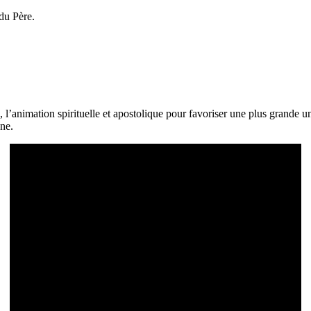
du Père.
l’animation spirituelle et apostolique pour favoriser une plus grande uni
nne.