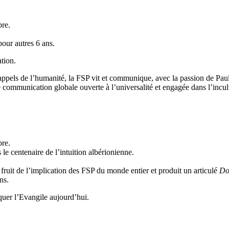
bre.
pour autres 6 ans.
tion.
 appels de l’humanité, la FSP vit et communique, avec la passion de Paul
de communication globale ouverte à l’universalité et engagée dans l’incult
bre.
le centenaire de l’intuition albérionienne.
,
fruit de l’implication des FSP du monde entier et produit un articulé
Do
ns.
uer l’Evangile aujourd’hui.