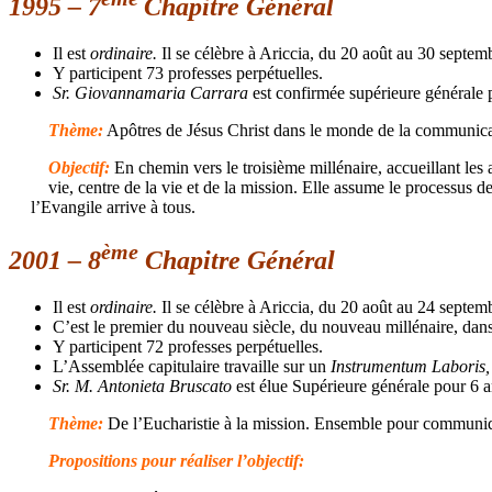
1995 – 7
Chapitre Général
Il est
ordinaire.
Il se célèbre à Ariccia, du 20 août au 30 septem
Y participent 73 professes perpétuelles.
Sr. Giovannamaria Carrara
est confirmée supérieure générale 
Thème:
Apôtres de Jésus Christ dans le monde de la communica
Objectif
:
En chemin vers le troisième millénaire, accueillant les
vie, centre de la vie et de la mission. Elle assume le processus 
l’Evangile arrive à tous.
ème
2001 – 8
Chapitre Général
Il est
ordinaire.
Il se célèbre à Ariccia, du 20 août au 24 septem
C’est le premier du nouveau siècle, du nouveau millénaire, dans 
Y participent 72 professes perpétuelles.
L’Assemblée capitulaire travaille sur un
Instrumentum Laboris
Sr. M. Antonieta Bruscato
est élue Supérieure générale pour 6 a
Thème:
De l’Eucharistie à la mission. Ensemble pour communiq
Propositions pour réaliser
l’objectif: