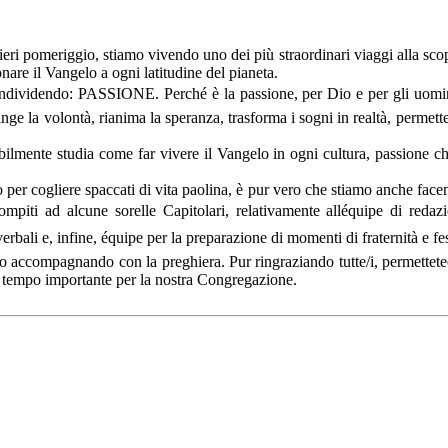
 pomeriggio, stiamo vivendo uno dei più straordinari viaggi alla scopert
onare il Vangelo a ogni latitudine del pianeta.
ividendo: PASSIONE. Perché è la passione, per Dio e per gli uomini 
nge la volontà, rianima la speranza, trasforma i sogni in realtà, permette
abilmente studia come far vivere il Vangelo in ogni cultura, passione c
 per cogliere spaccati di vita paolina, è pur vero che stiamo anche facend
compiti ad alcune sorelle Capitolari, relativamente alléquipe di redaz
erbali e, infine, équipe per la preparazione di momenti di fraternità e fe
o accompagnando con la preghiera. Pur ringraziando tutte/i, permettetec
to tempo importante per la nostra Congregazione.