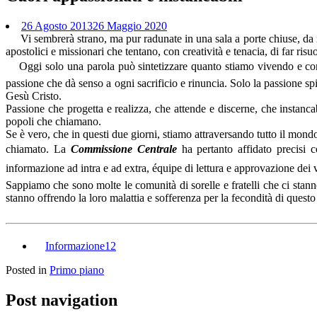
26 Agosto 2013
26 Maggio 2020
Vi sembrerà strano, ma pur radunate in una sala a porte chiuse, da ieri
apostolici e missionari che tentano, con creatività e tenacia, di far risu
Oggi solo una parola può sintetizzare quanto stiamo vivendo e cond
passione che dà senso a ogni sacrificio e rinuncia. Solo la passione spi
Gesù Cristo.
Passione che progetta e realizza, che attende e discerne, che instanc
popoli che chiamano.
Se è vero, che in questi due giorni, stiamo attraversando tutto il mondo
chiamato. La
Commissione Centrale
ha pertanto affidato precisi 
informazione ad intra e ad extra, équipe di lettura e approvazione dei v
Sappiamo che sono molte le comunità di sorelle e fratelli che ci stann
stanno offrendo la loro malattia e sofferenza per la fecondità di ques
Informazione12
Posted in
Primo piano
Post navigation