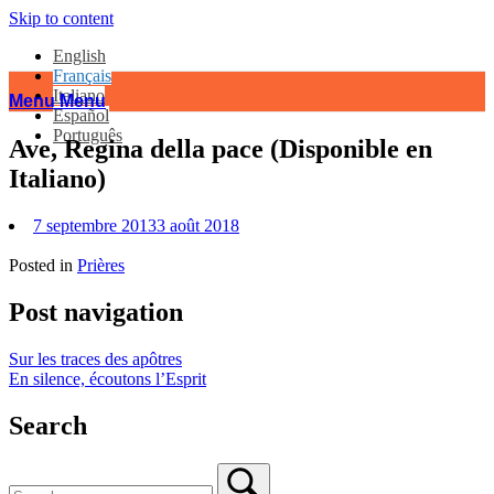
Skip to content
English
Français
Italiano
Menu
Menu
Español
Português
Ave, Regina della pace (Disponible en
Italiano)
7 septembre 2013
3 août 2018
Posted in
Prières
Post navigation
Sur les traces des apôtres
En silence, écoutons l’Esprit
Search