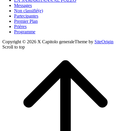
LA SAMARITANA AL POZZO
Messages
Non classifié(e)
Partecipantes
Premier Plan
Prières
Programme
Copyright © 2026 X Capitolo generale
Theme by
SiteOrigin
Scroll to top