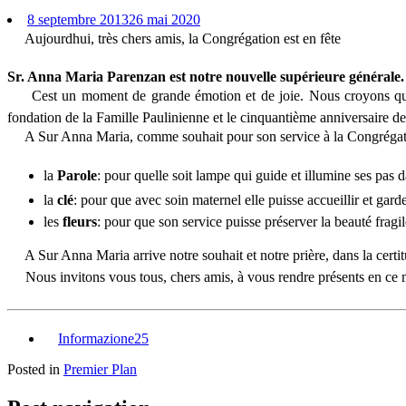
8 septembre 2013
26 mai 2020
Aujourdhui, très chers amis, la Congrégation est en fête
Sr. Anna Maria Parenzan est notre nouvelle supérieure générale.
Cest un moment de grande émotion et de joie. Nous croyons que le 
fondation de la Famille Paulinienne et le cinquantième anniversaire d
A Sur Anna Maria, comme souhait pour son service à la Congrégation
la
Parole
: pour quelle soit lampe qui guide et illumine ses pas d
la
clé
: pour que avec soin maternel elle puisse accueillir et gard
les
fleurs
: pour que son service puisse préserver la beauté frag
A Sur Anna Maria arrive notre souhait et notre prière, dans la certit
Nous invitons vous tous, chers amis, à vous rendre présents en ce mo
Informazione25
Posted in
Premier Plan