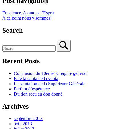
Post navigation
En silence, écoutons l’Esprit
A ce point nous y sommes!
Search
Recent Posts
Conclusion du 10ème° Chapitre general
Fare la carità della verità
La salutation de la Supérieure Générale
Parfum d’espérance
Du don reçu au don donné
Archives
septembre 2013
août 2013
juillet 2013